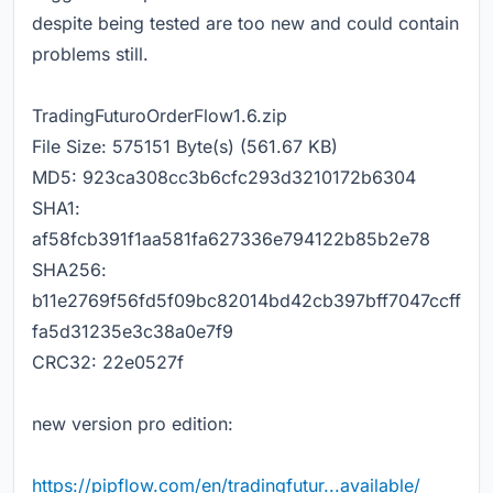
despite being tested are too new and could contain
problems still.
TradingFuturoOrderFlow1.6.zip
File Size: 575151 Byte(s) (561.67 KB)
MD5: 923ca308cc3b6cfc293d3210172b6304
SHA1:
af58fcb391f1aa581fa627336e794122b85b2e78
SHA256:
b11e2769f56fd5f09bc82014bd42cb397bff7047ccff
fa5d31235e3c38a0e7f9
CRC32: 22e0527f
new version pro edition:
https://pipflow.com/en/tradingfutur...available/