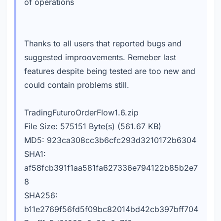
of operations
Thanks to all users that reported bugs and
suggested improovements. Remeber last
features despite being tested are too new and
could contain problems still.
TradingFuturoOrderFlow1.6.zip
File Size: 575151 Byte(s) (561.67 KB)
MD5: 923ca308cc3b6cfc293d3210172b6304
SHA1:
af58fcb391f1aa581fa627336e794122b85b2e7
8
SHA256:
b11e2769f56fd5f09bc82014bd42cb397bff704