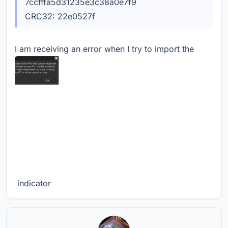
7ccfffa5d31235e3c38a0e7f9
CRC32: 22e0527f
I am receiving an error when I try to import the
indicator