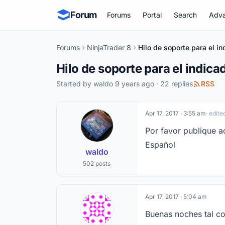
Forum
Forums
Portal
Search
Adva
Forums
NinjaTrader 8
Hilo de soporte para el i
Hilo de soporte para el indic
Started by
waldo
9 years ago · 22 replies
RSS
Apr 17, 2017 · 3:55 am
· edite
Por favor publique a
Español
waldo
502 posts
Apr 17, 2017 · 5:04 am
Buenas noches tal c