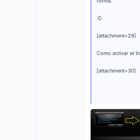
forma.
:D
[attachment=29]
Como activar el ti
[attachment=30]