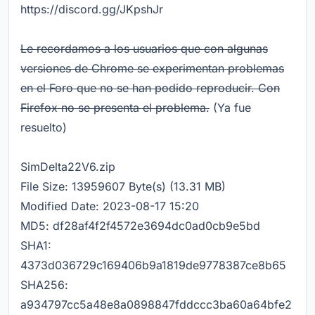
https://discord.gg/JKpshJr
Le recordamos a los usuarios que con algunas
versiones de Chrome se experimentan problemas
en el Foro que no se han podido reproducir. Con
Firefox no se presenta el problema.
(Ya fue
resuelto)
SimDelta22V6.zip
File Size: 13959607 Byte(s) (13.31 MB)
Modified Date: 2023-08-17 15:20
MD5: df28af4f2f4572e3694dc0ad0cb9e5bd
SHA1:
4373d036729c169406b9a1819de9778387ce8b65
SHA256:
a934797cc5a48e8a0898847fddccc3ba60a64bfe2