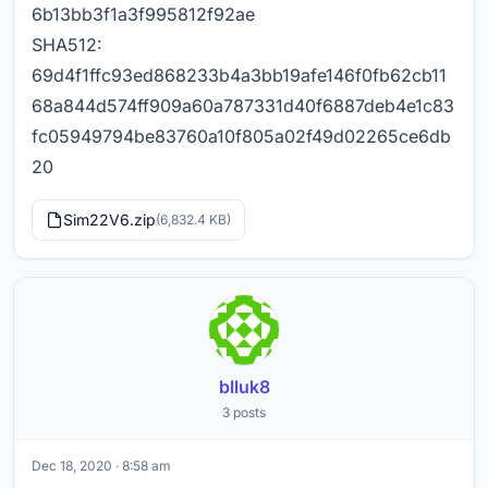
6b13bb3f1a3f995812f92ae
SHA512:
69d4f1ffc93ed868233b4a3bb19afe146f0fb62cb11
68a844d574ff909a60a787331d40f6887deb4e1c83
fc05949794be83760a10f805a02f49d02265ce6db
20
Sim22V6.zip
(6,832.4 KB)
blluk8
3 posts
Dec 18, 2020 · 8:58 am